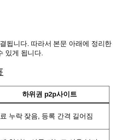
직결됩니다. 따라서 본문 아래에 정리한
 있게 됩니다.
표
하위권 p2p사이트
료 누락 잦음, 등록 간격 길어짐