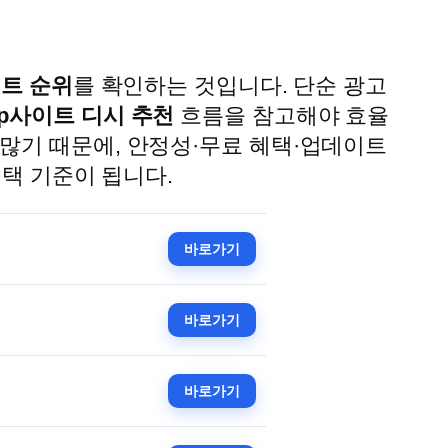
이트 순위
를 확인하는 것입니다. 단순 광고
2p사이트 디시 추천
흐름을 참고해야 효율
많기 때문에, 안정성·무료 혜택·업데이트
택 기준이 됩니다.
바로가기
바로가기
바로가기