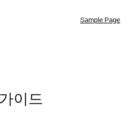
Sample Page
합 가이드