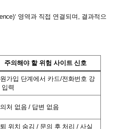
ence)’ 영역과 직접 연결되며, 결과적으
주의해야 할 위험 사이트 신호
원가입 단계에서 카드/전화번호 강
 입력
의처 없음 / 답변 없음
퇴 위치 숨김 / 문의 후 처리 / 사실