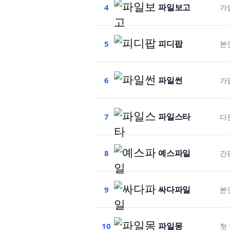
파일보고
4
가
피디팝
5
본
파일썬
6
가
파일스타
7
다
예스파일
8
간
싸다파일
9
본
파일몽
10
첫 