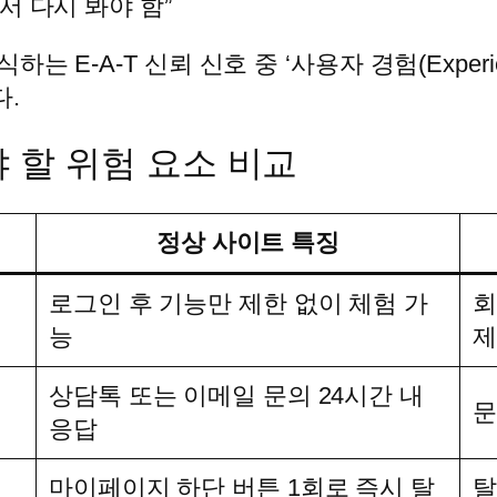
서 다시 봐야 함”
 E-A-T 신뢰 신호 중 ‘사용자 경험(Experi
.
야 할 위험 요소 비교
정상 사이트 특징
로그인 후 기능만 제한 없이 체험 가
회
능
제
상담톡 또는 이메일 문의 24시간 내
문
응답
마이페이지 하단 버튼 1회로 즉시 탈
탈